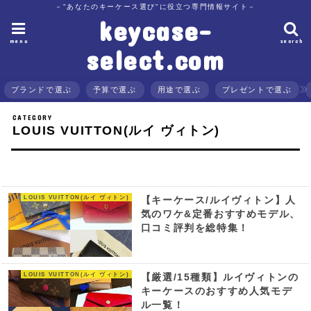
－"あなたのキーケース選び"に役立つ専門情報サイト－
keycase-
menu
search
select.com
ブランドで選ぶ
予算で選ぶ
用途で選ぶ
プレゼントで選ぶ
LOUIS VUITTON(ルイ ヴィトン)
LOUIS VUITTON(ルイ ヴィトン)
【キーケース/ルイヴィトン】人
気のワケ&定番おすすめモデル、
口コミ評判を総特集！
LOUIS VUITTON(ルイ ヴィトン)
【厳選/15種類】ルイヴィトンの
キーケースのおすすめ人気モデ
ル一覧！