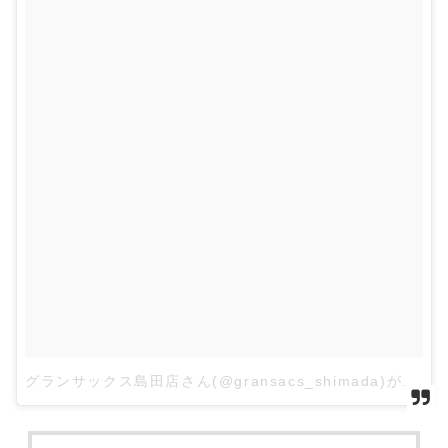
グランサックス島田店さん(@gransacs_shimada)がシェアした投稿