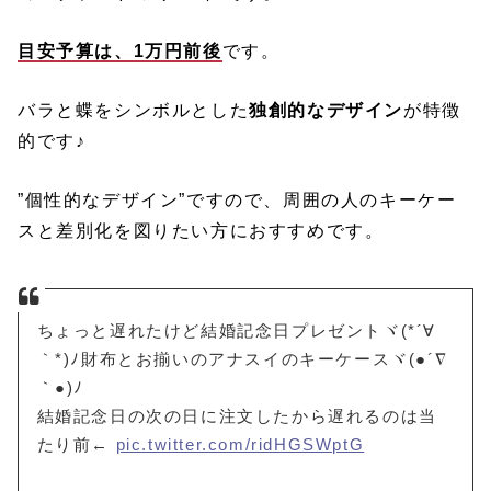
目安予算は、1万円前後
です。
バラと蝶をシンボルとした
独創的なデザイン
が特徴
的です♪
”個性的なデザイン”ですので、周囲の人のキーケー
スと差別化を図りたい方におすすめです。
ちょっと遅れたけど結婚記念日プレゼントヾ(*´∀
｀*)ﾉ財布とお揃いのアナスイのキーケースヾ(●´∇
｀●)ﾉ
結婚記念日の次の日に注文したから遅れるのは当
たり前←
pic.twitter.com/ridHGSWptG