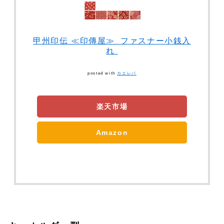
甲州印伝 ≪印傳屋≫ ファスナー小銭入
れ
posted with
カエレバ
楽天市場
Amazon